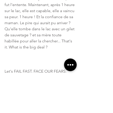
fut l'entente. Maintenant, après 1 heure 
sur le lac, elle est capable, elle a vaincu 
sa peur. 1 heure ! Et la confiance de sa 
maman. Le pire qui aurait pu arriver ? 
Qu'elle tombe dans le lac avec un gilet 
de sauvetage ? et sa mère toute 
habillée pour aller la chercher... That's 
it. What is the big deal ? 
Let's FAIL FAST. FACE OUR FEARS. 
LEAVE THE BLOCKAGES OUT OF OUR 
LIVES !!!! LIFE IS 
NOWWWWWWWWWW. Laissons les 
peurs des autres aux autres ! 
Vous n'avez pas réussi votre carrière de 