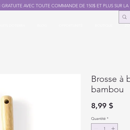
N GRATUITE AVEC TOUTE COMMANDE DE 150$ ET PLUS SUR LA
UITS DOTERRA
BLOG
OPPORTUNITÉ
BOUTIQUE
ZO
Brosse à b
bambou
Prix
8,99 $
Quantité
*