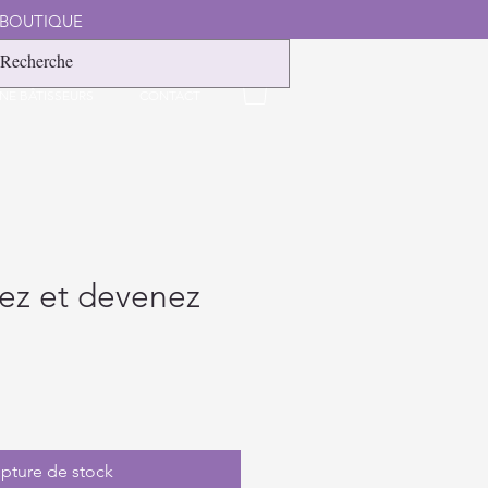
 BOUTIQUE
NE BÂTISSEURS
CONTACT
sez et devenez
x
pture de stock