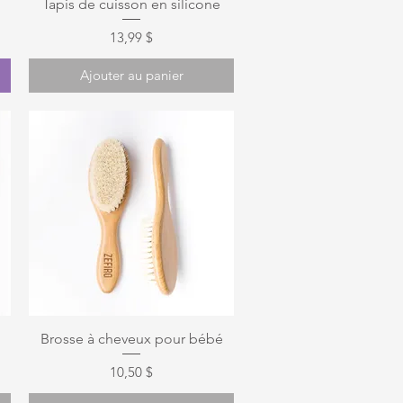
Aperçu rapide
Tapis de cuisson en silicone
Prix
13,99 $
Ajouter au panier
Aperçu rapide
Brosse à cheveux pour bébé
nel
Prix
10,50 $