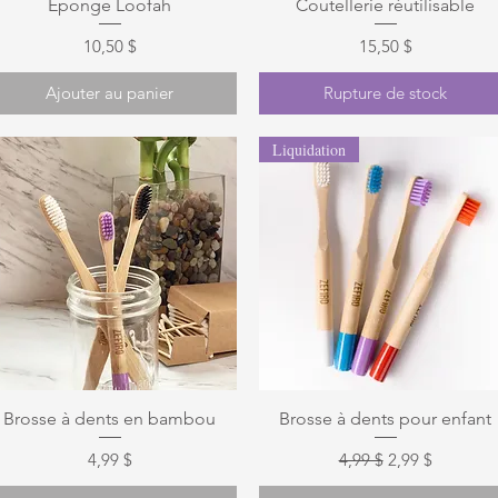
Aperçu rapide
Aperçu rapide
Éponge Loofah
Coutellerie réutilisable
Prix
Prix
10,50 $
15,50 $
Ajouter au panier
Rupture de stock
Liquidation
Aperçu rapide
Aperçu rapide
Brosse à dents en bambou
Brosse à dents pour enfant
Prix
Prix original
Prix promotion
4,99 $
4,99 $
2,99 $