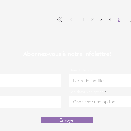
1
2
3
4
5
Abonnez-vous à notre infolettre!
Nom de famille
Choisissez une option
Envoyer