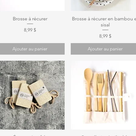
Aperçu rapide
Aperçu rapide
Brosse à récurer
Brosse à récurer en bambou 
sisal
Prix
8,99 $
Prix
8,99 $
Ajouter au panier
Ajouter au panier