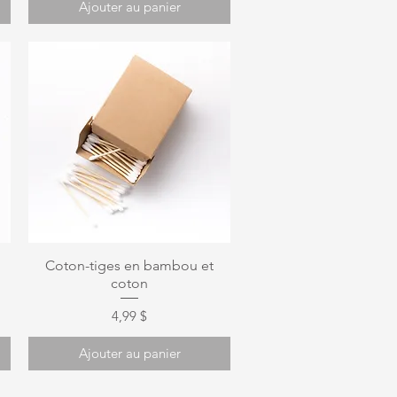
Ajouter au panier
Aperçu rapide
Coton-tiges en bambou et
coton
Prix
4,99 $
Ajouter au panier