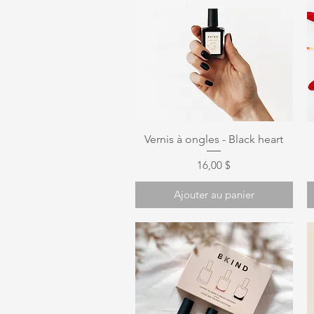
Aperçu rapide
Vernis à ongles - Black heart
Prix
16,00 $
Ajouter au panier