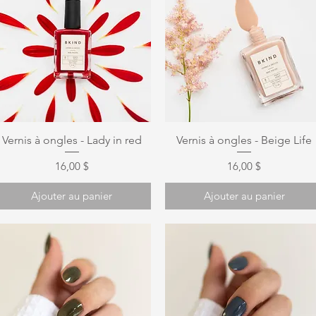
Aperçu rapide
Aperçu rapide
Vernis à ongles - Lady in red
Vernis à ongles - Beige Life
Prix
Prix
16,00 $
16,00 $
Ajouter au panier
Ajouter au panier