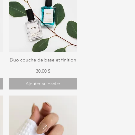
Aperçu rapide
Duo couche de base et finition
Prix
30,00 $
Ajouter au panier