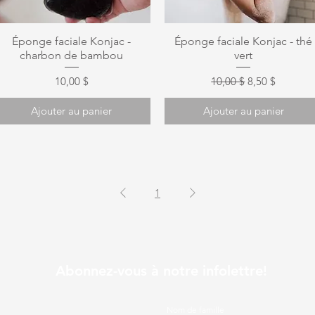
Aperçu rapide
Aperçu rapide
Éponge faciale Konjac -
Éponge faciale Konjac - thé
charbon de bambou
vert
Prix
Prix original
Prix promotio
10,00 $
10,00 $
8,50 $
Ajouter au panier
Ajouter au panier
1
Abonnez-vous à notre infolettre!
Nom de famille