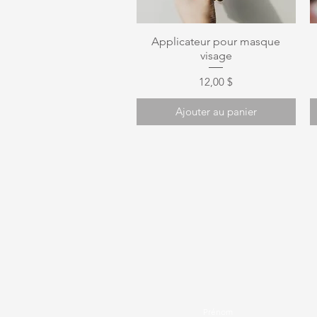
Aperçu rapide
Applicateur pour masque
visage
Prix
12,00 $
Ajouter au panier
Prénom