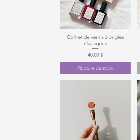
Aperçu rapide
Coffret de vernis à ongles
classiques
Prix
40,00 $
Rupture de stock