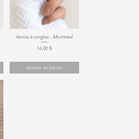
Aperçu rapide
Vernis à ongles - Montréal
Prix
16,00 $
Ajouter au panier