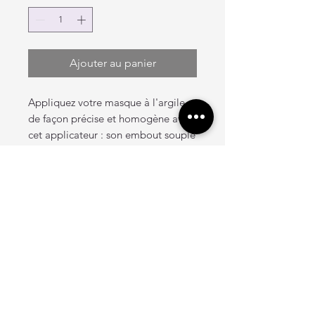
Ajouter au panier
Appliquez votre masque à l'argile
de façon précise et homogène avec
cet applicateur : son embout souple
en silicone permet une application
plus hygiénique et un dosage sans
gaspillage.
Mode d'emploi
Préparer le masque à l’argile dans
un petit récipient propre et stérile.
À l’aide de l’applicateur, prendre
une petite quantité de masque et
l’appliquer partout sur le visage.
Bien nettoyer l’applicateur après