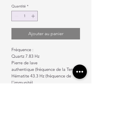
Quantité
*
Ajouter au panier
Fréquence :
Quartz 7.83 Hz
Pierre de lave
authentique (fréquence de la Terre)
Hématite 43.3 Hz (fréquence de
l'immunité)
Pyrite 122.2 Hz (fréquence du Soleil)
Niveau 2.3
Petit (6 pouces), moyen (8 pouces)
Modèles :
Pierre de lave / hématite / pyrite