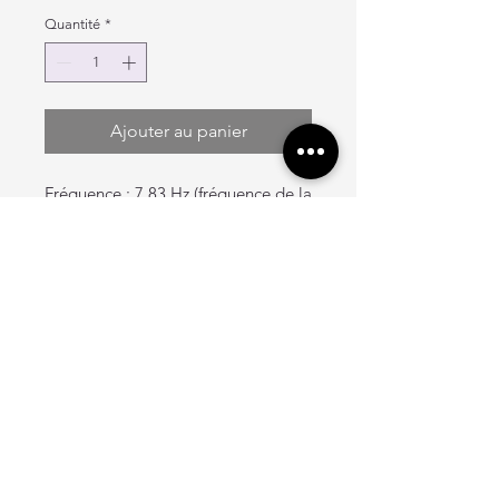
Quantité
*
Ajouter au panier
Fréquence : 7.83 Hz (fréquence de la
Terre).
Silicone avec 18% de cristal broyé.
Niveau 2.
Deux tailles disponibles : Petit (7
pouces) et Moyen (8 pouces).
La différence entre les niveaux?
Le NIVEAU 2 est 10 fois plus
puissant que le NIVEAU 1, ce qui est
obtenu grâce à un temps de charge
beaucoup plus long.