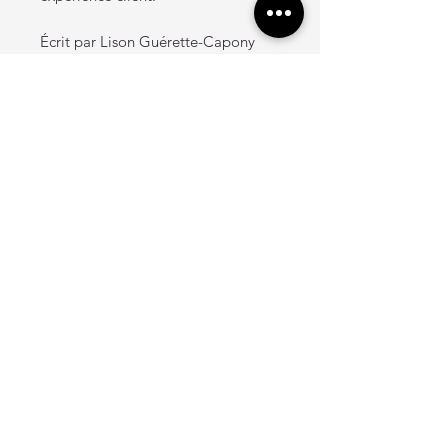
Écrit par Lison Guérette-Capony
Cliquer sur ce lien pour en
apprendre davantage sur ce guide.
https://www.youtube.com/watch?
v=F0IKWuvLKTA
Produit numérique, aucun produit
ne sera expédié.
Produit numérique : droits
d’utilisation
Ce produit est destiné à un usage
personnel uniquement. Il ne peut
être partagé, reproduit, distribué,
revendu ou transmis, en tout ou en
partie, sous quelque forme que ce
soit, sans autorisation écrite
préalable.
Aucun remboursement