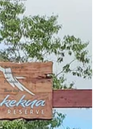
Général
Science
Cuisine
DIY
Motivation et
confiance
Leadership
Nos trucs et
astuces
Produits
Bien-être