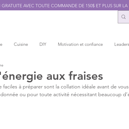
N GRATUITE AVEC TOUTE COMMANDE DE 150$ ET PLUS SUR LA
UITS DOTERRA
BLOG
OPPORTUNITÉ
BOUTIQUE
ZO
ce
Cuisine
DIY
Motivation et confiance
Leader
re
Bien-être
'énergie aux fraises
faciles à préparer sont la collation idéale avant de vous
ndonnée ou pour toute activité nécessitant beaucoup d’