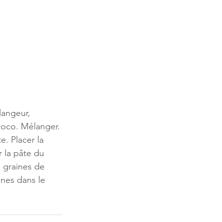
langeur, 
 coco. Mélanger. 
. Placer la 
 la pâte du 
s graines de 
ines dans le 