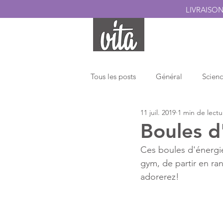
LIVRAISO
ACCUEIL
PROD
Tous les posts
Général
Scien
11 juil. 2019
1 min de lectu
Nos trucs et astuces
Produits
Boules d
Ces boules d'énergie 
gym, de partir en ra
adorerez!