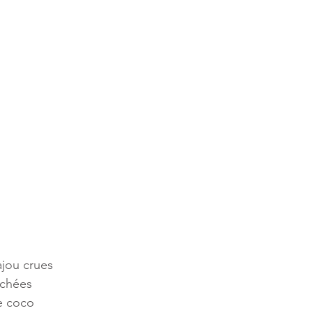
ajou crues
achées
e coco