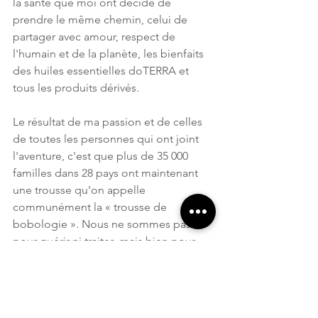
la santé que moi ont décidé de 
prendre le même chemin, celui de 
partager avec amour, respect de 
l'humain et de la planète, les bienfaits 
des huiles essentielles doTERRA et 
tous les produits dérivés. 
Le résultat de ma passion et de celles 
de toutes les personnes qui ont joint 
l'aventure, c'est que plus de 35 000 
familles dans 28 pays ont maintenant 
une trousse qu'on appelle 
communément la « trousse de 
bobologie ». Nous ne sommes pas là 
pour guérir ni traiter  mais bien pour 
soutenir et soulager, le tout en 
collaboration et avec le support de la 
médecine d'aujourd'hui. 