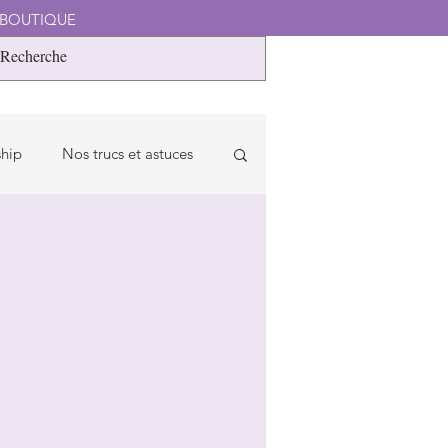
 BOUTIQUE
NE BÂTISSEURS
CONTACT
ship
Nos trucs et astuces