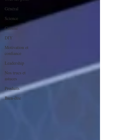
Général
Science
Cuisine
DIY
Motivation et
confiance
Leadership
Nos trucs et
astuces
Produits
Bien-être