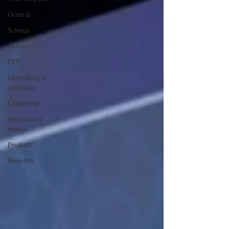
Général
Science
Cuisine
DIY
Motivation et
confiance
Leadership
Nos trucs et
astuces
Produits
Bien-être